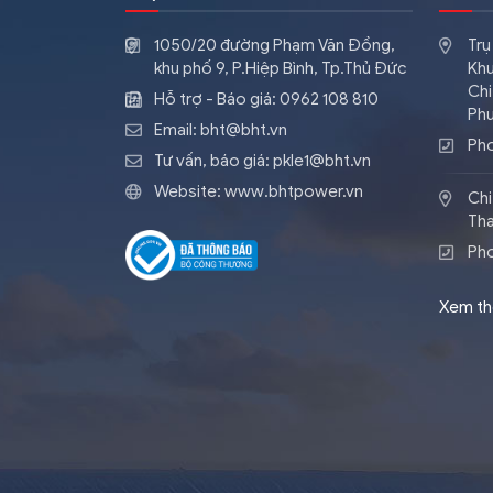
1050/20 đường Phạm Văn Đồng,
Trụ
khu phố 9, P.Hiệp Bình, Tp.Thủ Đức
Khu
Chi
Hỗ trợ - Báo giá:
0962 108 810
Phư
Email:
bht@bht.vn
Ph
Tư vấn, báo giá:
pkle1@bht.vn
Website:
www.bhtpower.vn
Chi
Tha
Pho
Xem t