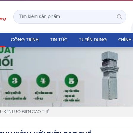
Hàng
CÔNG TRÌNH
TIN TỨC
TUYỂN DỤNG
CHÍNH
Ụ KIỆN LƯỚI ĐIỆN CAO THẾ