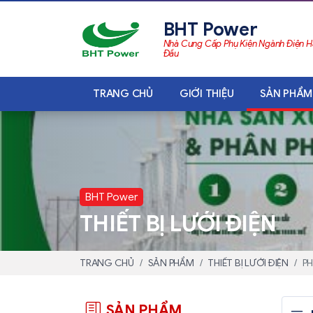
BHT Power
Nhà Cung Cấp Phụ Kiện Ngành Điện 
Đầu
TRANG CHỦ
GIỚI THIỆU
SẢN PHẨM
BHT Power
THIẾT BỊ LƯỚI ĐIỆN
TRANG CHỦ
SẢN PHẨM
THIẾT BỊ LƯỚI ĐIỆN
PH
SẢN PHẨM