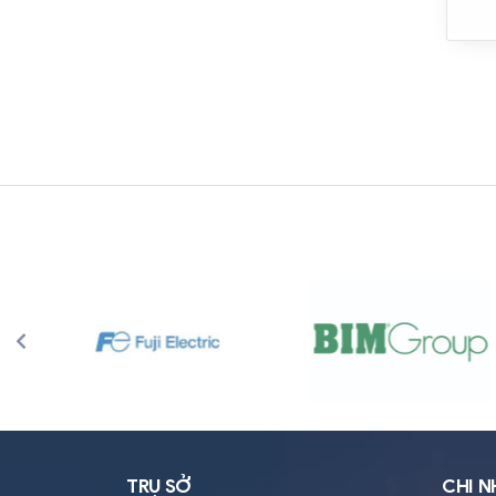
TRỤ SỞ
CHI 