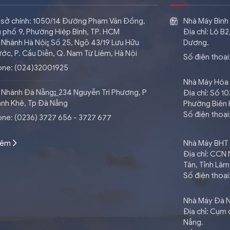
 sở chính: 1050/14 Đường Phạm Văn Đồng,
Nhà Máy Bìn
 phố 9, Phường Hiệp Bình, TP. HCM
Địa chỉ: Lô B
 Nhánh Hà Nội
:
​Số 25, Ngõ 43/19 Lưu Hữu
Dương.
ớc, P. Cầu Diễn, Q. Nam Từ Liêm, Hà Nội
Số điện thoại
one: (024)32001925
Nhà Máy Hóa
 Nhánh Đà Nẵng
:
234 Nguyễn Tri Phương, P
Địa chỉ: Số 
nh Khê, Tp Đà Nẵng
Phường Biên 
Số điện thoại
ne: (0236) 3727 656 - 3727 677
hêm
Nhà Máy BHT
Địa chỉ: CCN
Tân, Tỉnh Lâ
Số điện thoạ
Nhà Máy Đà 
Địa chỉ: Cụm
Nẵng.