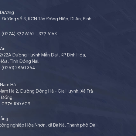
h Dương
2, Đường số 3, KCN Tân Đông Hiệp, Dĩ An, Bình
: (0274) 377 6162 - 377 6163
 An
102/22A Đường Huỳnh Mẫn Đạt, KP Bình Hóa,
Hòa, Tỉnh Đồng Nai.
: (0251) 2860 364
 Nam Hà
 Nam Hà 2, Đường Đông Hà - Gia Huynh, Xã Trà
m Đồng.
i: 0976 100 609
Nẵng
 công nghiệp Hòa Nhơn, xã Bà Nà, Thành phố Đà