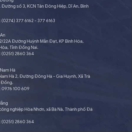
h Dương
2, Đường số 3, KCN Tân Đông Hiệp, Dĩ An, Bình
: (0274) 377 6162 - 377 6163
 An
102/22A Đường Huỳnh Mẫn Đạt, KP Bình Hóa,
Hòa, Tỉnh Đồng Nai.
: (0251) 2860 364
 Nam Hà
 Nam Hà 2, Đường Đông Hà - Gia Huynh, Xã Trà
m Đồng.
i: 0976 100 609
Nẵng
 công nghiệp Hòa Nhơn, xã Bà Nà, Thành phố Đà
: (0251) 2860 364