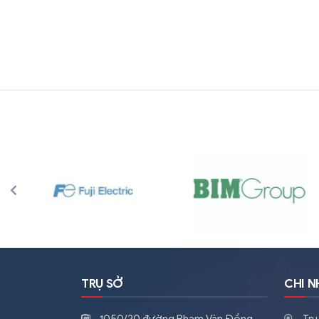
TRỤ SỞ
CHI 