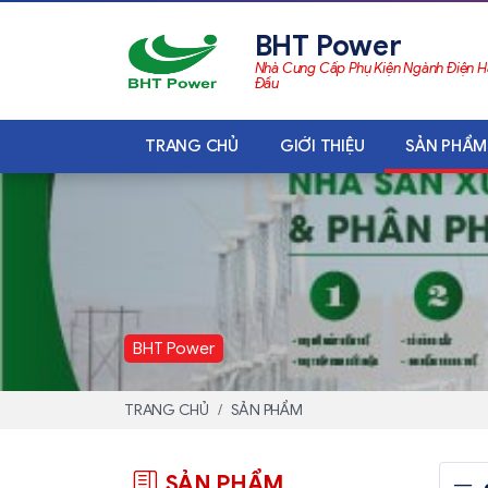
BHT Power
Nhà Cung Cấp Phụ Kiện Ngành Điện 
Đầu
TRANG CHỦ
GIỚI THIỆU
SẢN PHẨM
BHT Power
TRANG CHỦ
SẢN PHẨM
SẢN PHẨM