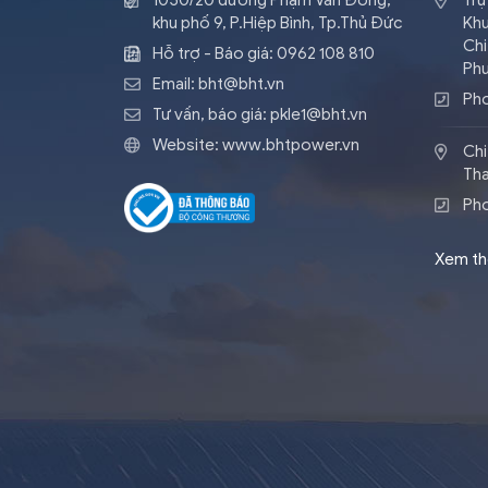
1050/20 đường Phạm Văn Đồng,
Trụ
khu phố 9, P.Hiệp Bình, Tp.Thủ Đức
Khu
Chi
Hỗ trợ - Báo giá:
0962 108 810
Phư
Email:
bht@bht.vn
Ph
Tư vấn, báo giá:
pkle1@bht.vn
Website:
www.bhtpower.vn
Chi
Tha
Pho
Xem t