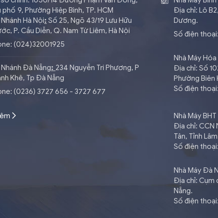
 sở chính: 1050/14 Đường Phạm Văn Đồng,
Nhà Máy Bìn
 phố 9, Phường Hiệp Bình, TP. HCM
Địa chỉ: Lô B
 Nhánh Hà Nội
:
​Số 25, Ngõ 43/19 Lưu Hữu
Dương.
ớc, P. Cầu Diễn, Q. Nam Từ Liêm, Hà Nội
Số điện thoại
one: (024)32001925
Nhà Máy Hóa
 Nhánh Đà Nẵng
:
234 Nguyễn Tri Phương, P
Địa chỉ: Số 
nh Khê, Tp Đà Nẵng
Phường Biên 
Số điện thoại
ne: (0236) 3727 656 - 3727 677
hêm
Nhà Máy BHT
Địa chỉ: CCN
Tân, Tỉnh Lâ
Số điện thoạ
Nhà Máy Đà 
Địa chỉ: Cụm
Nẵng.
Số điện thoại