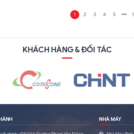
1
2
3
4
5
KHÁCH HÀNG & ĐỐI TÁC
NHÁNH
NHÀ MÁY