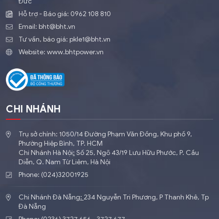
Đức
Hỗ trợ - Báo giá:
0962 108 810
Email:
bht@bht.vn
Tư vấn, báo giá:
pkle1@bht.vn
Website:
www.bhtpower.vn
CHI NHÁNH
Trụ sở chính: 1050/14 Đường Phạm Văn Đồng, Khu phố 9,
Phường Hiệp Bình, TP. HCM
Chi Nhánh Hà Nội
:
​Số 25, Ngõ 43/19 Lưu Hữu Phước, P. Cầu
Diễn, Q. Nam Từ Liêm, Hà Nội
Phone: (024)32001925
Chi Nhánh Đà Nẵng
:
234 Nguyễn Tri Phương, P Thanh Khê, Tp
Đà Nẵng