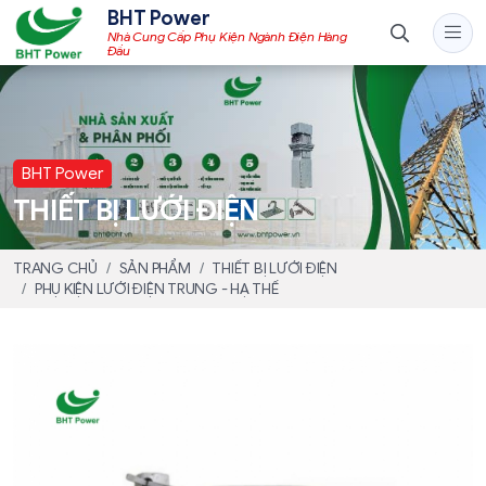
BHT Power
Nhà Cung Cấp Phụ Kiện Ngành Điện Hàng
Đầu
BHT Power
THIẾT BỊ LƯỚI ĐIỆN
TRANG CHỦ
SẢN PHẨM
THIẾT BỊ LƯỚI ĐIỆN
PHỤ KIỆN LƯỚI ĐIỆN TRUNG - HẠ THẾ