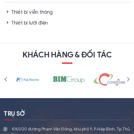
Thiết bị viễn thông
Thiết bị lưới điện
KHÁCH HÀNG & ĐỐI TÁC
TRỤ SỞ
1050/20 đường Phạm Văn Đồng, khu phố 9, P.Hiệp Bình, Tp.Thủ