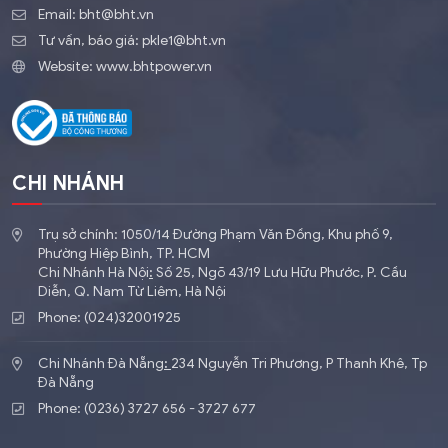
Email:
bht@bht.vn
Tư vấn, báo giá:
pkle1@bht.vn
Website:
www.bhtpower.vn
CHI NHÁNH
Trụ sở chính: 1050/14 Đường Phạm Văn Đồng, Khu phố 9,
Phường Hiệp Bình, TP. HCM
Chi Nhánh Hà Nội
:
​Số 25, Ngõ 43/19 Lưu Hữu Phước, P. Cầu
Diễn, Q. Nam Từ Liêm, Hà Nội
Phone: (024)32001925
Chi Nhánh Đà Nẵng
:
234 Nguyễn Tri Phương, P Thanh Khê, Tp
Đà Nẵng
Phone: (0236) 3727 656 - 3727 677