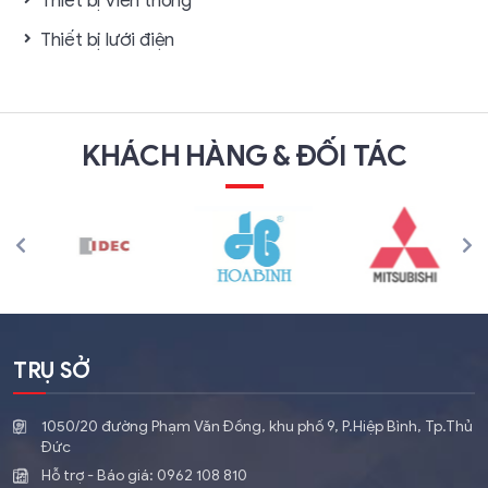
Thiết bị viễn thông
Thiết bị lưới điện
KHÁCH HÀNG & ĐỐI TÁC
TRỤ SỞ
1050/20 đường Phạm Văn Đồng, khu phố 9, P.Hiệp Bình, Tp.Thủ
Đức
Hỗ trợ - Báo giá:
0962 108 810