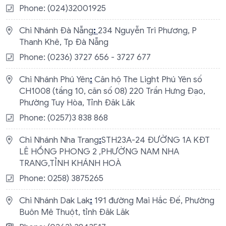
Phone: (024)32001925
Chi Nhánh Đà Nẵng
:
234 Nguyễn Tri Phương, P
Thanh Khê, Tp Đà Nẵng
Phone: (0236) 3727 656 - 3727 677
Chi Nhánh Phú Yên
:
​Căn hộ The Light Phú Yên số
CH1008 (tầng 10, căn số 08) 220 Trần Hưng Đạo,
Phường Tuy Hòa, Tỉnh Đăk Lăk
Phone: (0257)3 838 868
Chi Nhánh Nha Trang
:
STH23A-24 ĐƯỜNG 1A KĐT
LÊ HỒNG PHONG 2 ,PHƯỜNG NAM NHA
TRANG,TỈNH KHÁNH HOÀ
Phone: 0258) 3875265
Chi Nhánh Dak Lak
:
191 đường Mai Hắc Đế, Phường
Buôn Mê Thuột, tỉnh Đăk Lăk