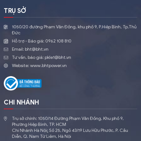
TRỤ SỞ
1050/20 đường Phạm Văn Đồng, khu phố 9, P.Hiệp Bình, Tp.Thủ
Đức
Hỗ trợ - Báo giá:
0962 108 810
Email:
bht@bht.vn
Tư vấn, báo giá:
pkle1@bht.vn
Website:
www.bhtpower.vn
CHI NHÁNH
Trụ sở chính: 1050/14 Đường Phạm Văn Đồng, Khu phố 9,
Phường Hiệp Bình, TP. HCM
Chi Nhánh Hà Nội
:
​Số 25, Ngõ 43/19 Lưu Hữu Phước, P. Cầu
Diễn, Q. Nam Từ Liêm, Hà Nội