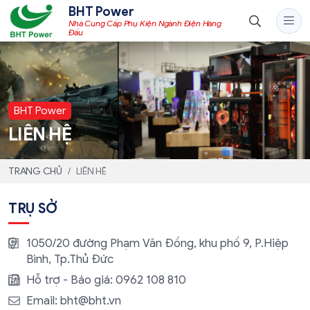
BHT Power
Nhà Cung Cấp Phụ Kiện Ngành Điện Hàng
Đầu
BHT Power
LIÊN HỆ
TRANG CHỦ
LIÊN HỆ
TRỤ SỞ
1050/20 đường Phạm Văn Đồng, khu phố 9, P.Hiệp
Bình, Tp.Thủ Đức
Hỗ trợ - Báo giá:
0962 108 810
Email:
bht@bht.vn