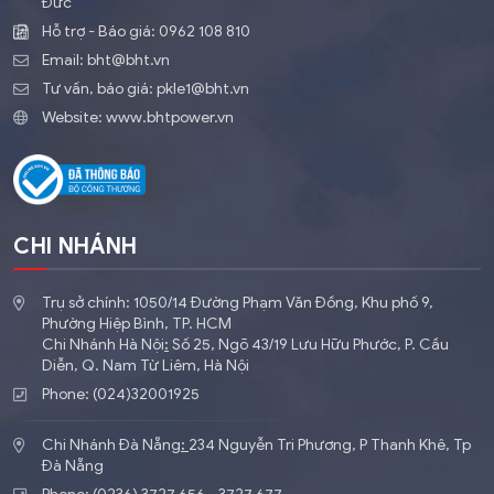
Đức
Hỗ trợ - Báo giá:
0962 108 810
Email:
bht@bht.vn
Tư vấn, báo giá:
pkle1@bht.vn
Website:
www.bhtpower.vn
CHI NHÁNH
Trụ sở chính: 1050/14 Đường Phạm Văn Đồng, Khu phố 9,
Phường Hiệp Bình, TP. HCM
Chi Nhánh Hà Nội
:
​Số 25, Ngõ 43/19 Lưu Hữu Phước, P. Cầu
Diễn, Q. Nam Từ Liêm, Hà Nội
Phone: (024)32001925
Chi Nhánh Đà Nẵng
:
234 Nguyễn Tri Phương, P Thanh Khê, Tp
Đà Nẵng