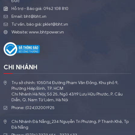
Đức
Hỗ trợ - Báo giá:
0962 108 810
Email:
bht@bht.vn
Tư vấn, báo giá:
pkle1@bht.vn
Website:
www.bhtpower.vn
CHI NHÁNH
Trụ sở chính: 1050/14 Đường Phạm Văn Đồng, Khu phố 9,
Phường Hiệp Bình, TP. HCM
Chi Nhánh Hà Nội
:
​Số 25, Ngõ 43/19 Lưu Hữu Phước, P. Cầu
Diễn, Q. Nam Từ Liêm, Hà Nội
Phone: (024)32001925
Chi Nhánh Đà Nẵng
:
234 Nguyễn Tri Phương, P Thanh Khê, Tp
Đà Nẵng