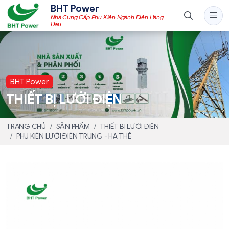
BHT Power
Nhà Cung Cấp Phụ Kiện Ngành Điện Hàng
Đầu
BHT Power
THIẾT BỊ LƯỚI ĐIỆN
TRANG CHỦ
SẢN PHẨM
THIẾT BỊ LƯỚI ĐIỆN
PHỤ KIỆN LƯỚI ĐIỆN TRUNG - HẠ THẾ