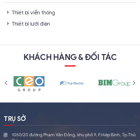
Thiết bị viễn thông
Thiết bị lưới điện
KHÁCH HÀNG & ĐỐI TÁC
TRỤ SỞ
1050/20 đường Phạm Văn Đồng, khu phố 9, P.Hiệp Bình, Tp.Thủ