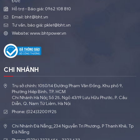
Đức
Hỗ trợ - Báo giá:
0962 108 810
Email:
bht@bht.vn
Tư vấn, báo giá:
pkle1@bht.vn
Website:
www.bhtpower.vn
CHI NHÁNH
Trụ sở chính: 1050/14 Đường Phạm Văn Đồng, Khu phố 9,
Phường Hiệp Bình, TP. HCM
Chi Nhánh Hà Nội
:
​Số 25, Ngõ 43/19 Lưu Hữu Phước, P. Cầu
Diễn, Q. Nam Từ Liêm, Hà Nội
Phone: (024)32001925
Chi Nhánh Đà Nẵng
:
234 Nguyễn Tri Phương, P Thanh Khê, Tp
Đà Nẵng