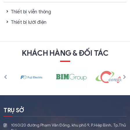
Thiết bị viễn thông
Thiết bị lưới điện
KHÁCH HÀNG & ĐỐI TÁC
TRỤ SỞ
1050/20 đường Phạm Văn Đồng, khu phố 9, P.Hiệp Bình, Tp.Thủ