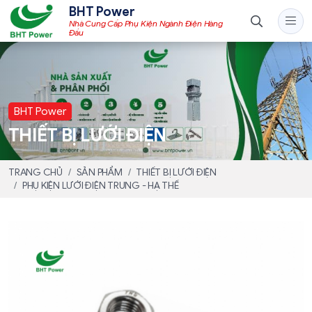
BHT Power
Nhà Cung Cấp Phụ Kiện Ngành Điện Hàng
Đầu
BHT Power
THIẾT BỊ LƯỚI ĐIỆN
TRANG CHỦ
SẢN PHẨM
THIẾT BỊ LƯỚI ĐIỆN
PHỤ KIỆN LƯỚI ĐIỆN TRUNG - HẠ THẾ